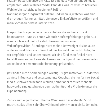
sitzt am besten. In unserem Falle ist eine gute Pulsuhr unbedingt zu
empfehlen! Aber welches Model kann das was ich wirklich brauche?
Welche Uhr ist leicht zu bedienen? Soll ich
Nahrungsergänzungsmittel nutzen? Und wenn ja, welche? Was sind
die richtigen Nahrungsmittel, die unsere Einkaufsliste vergrößern und
mein Vorhaben perfekt unterstützen?
Fragen über Fragen über Fitness Zubehör, die wir hier im Text
beantworten – und zu denen wir auch Kaufempfehlungen geben. Ja,
wenn ihr hier auf die Links klickt bekommen wir eine
Verkaufsprovision. Allerdings nicht mehr oder weniger als bei allen
anderen Produkten auch. Somit ist die Auswahl hier wirklich die, die
wir empfehlen und selber nutzen. Wir sind für diesen Artikel nicht
bezahlt worden und keine der Firmen wird aufgrund der präsentierten
Artikel besser bewertet oder bevorzugt präsentiert.
(Wir finden diese Anmerkungen wichtig. Es gibt mittlerweile leider viel
zu viele Influencer und selbsternannte Coaches, die nur für ihre Social
Media Reichweiten bezahlt werden, selber aber fachlich mehr als
fragwürdig sind geschweige denn authentisch die Produkte unter die
Lupe nehmen).
Zurück zum eigentlichen Thema. Wenn man das erste Mal Sport
macht, ist das alles sehr überwältigend. Wenn man in ein Laden geht,