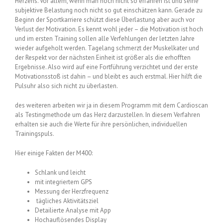
Herzens. Vor allem, wenn man noch nicht so erfahren ist und seine
subjektive Belastung noch nicht so gut einschätzen kann. Gerade zu
Beginn der Sportkarriere schützt diese Überlastung aber auch vor
Verlust der Motivation. Es kennt wohl jeder – die Motivation ist hoch
und im ersten Training sollen alle Verfehlungen der letzten Jahre
wieder aufgeholt werden. Tagelang schmerzt der Muskelkater und
der Respekt vor der nächsten Einheit ist größer als die erhofften
Ergebnisse. Also wird auf eine Fortführung verzichtet und der erste
Motivationsstoß ist dahin – und bleibt es auch erstmal. Hier hilft die
Pulsuhr also sich nicht zu überlasten.
des weiteren arbeiten wir ja in diesem Programm mit dem Cardioscan
als Testingmethode um das Herz darzustellen. In diesem Verfahren
erhalten sie auch die Werte für ihre persönlichen, individuellen
Trainingspuls.
Hier einige Fakten der M400:
Schlank und leicht
mit integriertem GPS
Messung der Herzfrequenz
tägliches Aktivitätsziel
Detailierte Analyse mit App
Hochauflösendes Display