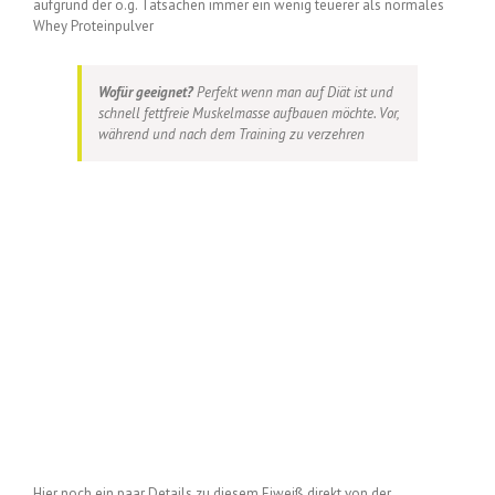
aufgrund der o.g. Tatsachen immer ein wenig teuerer als normales
Whey Proteinpulver
Wofür geeignet?
Perfekt wenn man auf Diät ist und
schnell fettfreie Muskelmasse aufbauen möchte. Vor,
während und nach dem Training zu verzehren
Hier noch ein paar Details zu diesem Eiweiß direkt von der