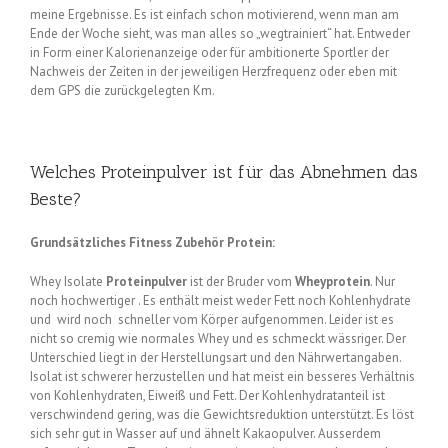
meine Ergebnisse. Es ist einfach schon motivierend, wenn man am
Ende der Woche sieht, was man alles so „wegtrainiert“ hat. Entweder
in Form einer Kalorienanzeige oder für ambitionerte Sportler der
Nachweis der Zeiten in der jeweiligen Herzfrequenz oder eben mit
dem GPS die zurückgelegten Km.
Welches Proteinpulver ist für das Abnehmen das
Beste?
Grundsätzliches Fitness Zubehör Protein:
Whey Isolate
Proteinpulver
ist der Bruder vom
Wheyprotein
. Nur
noch hochwertiger . Es enthält meist weder Fett noch Kohlenhydrate
und wird noch schneller vom Körper aufgenommen. Leider ist es
nicht so cremig wie normales Whey und es schmeckt wässriger. Der
Unterschied liegt in der Herstellungsart und den Nährwertangaben.
Isolat ist schwerer herzustellen und hat meist ein besseres Verhältnis
von Kohlenhydraten, Eiweiß und Fett. Der Kohlenhydratanteil ist
verschwindend gering, was die Gewichtsreduktion unterstützt. Es löst
sich sehr gut in Wasser auf und ähnelt Kakaopulver. Ausserdem